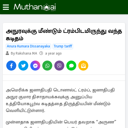
அநுரவுக்கு மீண்டும் ட்ரம்பிடமிருந்து வந்த
கடிதம்
Anura Kumara Dissanayaka
Trump tariff
By Rakshana MA
a year ago
அமெரிக்க ஜனாதிபதி டொனால்ட் ட்ரம்ப், ஜனாதிபதி
அநுர குமார திசாநாயக்கவுக்கு அனுப்பிய
உத்தியோகபூர்வ கடிதத்தை திருத்தியபின் மீண்டும்
வெளியிட்டுள்ளார்.
முன்னதாக ஜனாதிபதியின் பெயர் தவறாக “அருண”