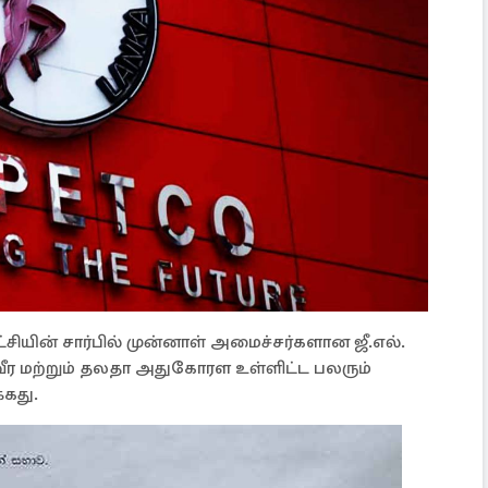
்கட்சியின் சார்பில் முன்னாள் அமைச்சர்களான ஜீ.எல்.
ீர மற்றும் தலதா அதுகோரள உள்ளிட்ட பலரும்
்கது.