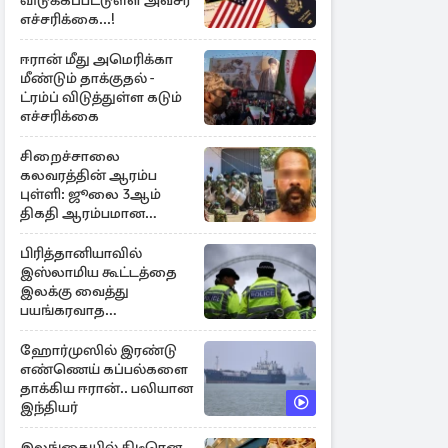
விடுக்கப்பட்டுள்ள அவசர
எச்சரிக்கை...!
ஈரான் மீது அமெரிக்கா
மீண்டும் தாக்குதல் -
ட்ரம்ப் விடுத்துள்ள கடும்
எச்சரிக்கை
சிறைச்சாலை
கலவரத்தின் ஆரம்ப
புள்ளி: ஜூலை 3ஆம்
திகதி ஆரம்பமான
கலவரம் - வெளிவராத
பல கதைகள்
பிரித்தானியாவில்
இஸ்லாமிய கூட்டத்தை
இலக்கு வைத்து
பயங்கரவாத
அச்சுறுத்தல்: 12 பேர்
அதிரடி கைது
ஹோர்முஸில் இரண்டு
எண்ணெய் கப்பல்களை
தாக்கிய ஈரான்.. பலியான
இந்தியர்
இலங்கையில் திடீரென