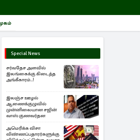
மூகம்
Special News
சர்வதேச அளவில்
இலங்கைக்கு கிடைத்த
அங்கீகாரம்..!
இலஞ்ச ஊழல்
ஆணைக்குழுவில்
முன்னிலையான சஜின்
வாஸ் குணவர்தன
அமெரிக்க விசா
விண்ணப்பதாரர்களுக்கு