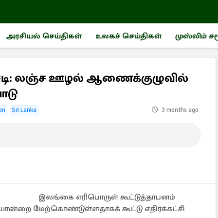
அரசியல் செய்திகள்
உலகச் செய்திகள்
முஸ்லிம் ச
ோசடி: லஞ்ச ஊழல் ஆணைக்குழுவில்
பாடு
on
Sri Lanka
3 months ago
இலங்கை எரிபொருள் கூட்டுத்தாபனம்
யொன்றை மேற்கொண்டுள்ளதாகக் கூட்டு எதிர்க்கட்சி