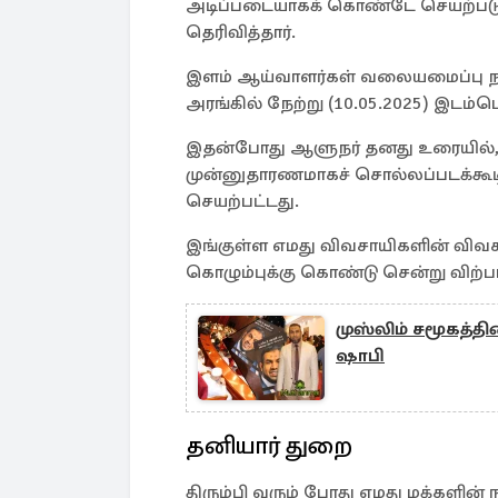
அடிப்படையாகக் கொண்டே செயற்பட
தெரிவித்தார்.
இளம் ஆய்வாளர்கள் வலையமைப்பு நட
அரங்கில் நேற்று (10.05.2025) இடம்பெ
இதன்போது ஆளுநர் தனது உரையில், 
முன்னுதாரணமாகச் சொல்லப்படக்கூடி
செயற்பட்டது.
இங்குள்ள எமது விவசாயிகளின் விவ
கொழும்புக்கு கொண்டு சென்று விற்பா
முஸ்லிம் சமூகத்த
ஷாபி
தனியார் துறை
திரும்பி வரும் போது எமது மக்களி