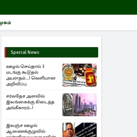
மூகம்
Special News
ஊழல் செய்தால் 3
மடங்கு கூடுதல்
அபராதம்...! வெளியான
அறிவிப்பு
சர்வதேச அளவில்
இலங்கைக்கு கிடைத்த
அங்கீகாரம்..!
இலஞ்ச ஊழல்
ஆணைக்குழுவில்