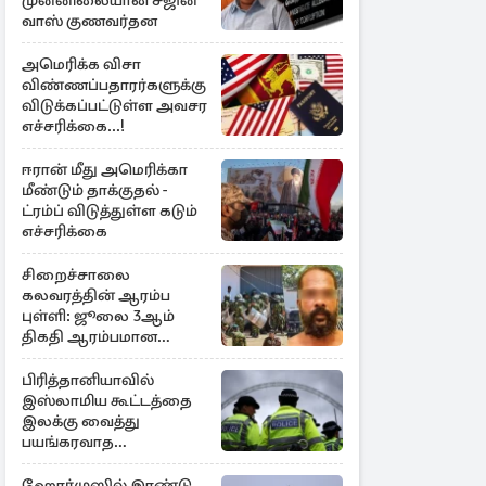
முன்னிலையான சஜின்
வாஸ் குணவர்தன
அமெரிக்க விசா
விண்ணப்பதாரர்களுக்கு
விடுக்கப்பட்டுள்ள அவசர
எச்சரிக்கை...!
ஈரான் மீது அமெரிக்கா
மீண்டும் தாக்குதல் -
ட்ரம்ப் விடுத்துள்ள கடும்
எச்சரிக்கை
சிறைச்சாலை
கலவரத்தின் ஆரம்ப
புள்ளி: ஜூலை 3ஆம்
திகதி ஆரம்பமான
கலவரம் - வெளிவராத
பல கதைகள்
பிரித்தானியாவில்
இஸ்லாமிய கூட்டத்தை
இலக்கு வைத்து
பயங்கரவாத
அச்சுறுத்தல்: 12 பேர்
அதிரடி கைது
ஹோர்முஸில் இரண்டு