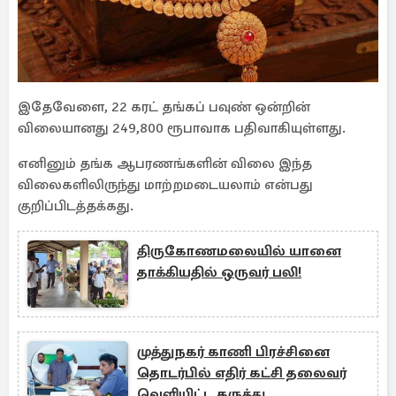
இதேவேளை, 22 கரட் தங்கப் பவுண் ஒன்றின்
விலையானது 249,800 ரூபாவாக பதிவாகியுள்ளது.
எனினும் தங்க ஆபரணங்களின் விலை இந்த
விலைகளிலிருந்து மாற்றமடையலாம் என்பது
குறிப்பிடத்தக்கது.
திருகோணமலையில் யானை
தாக்கியதில் ஒருவர் பலி!
முத்துநகர் காணி பிரச்சினை
தொடர்பில் எதிர் கட்சி தலைவர்
வெளியிட்ட கருத்து