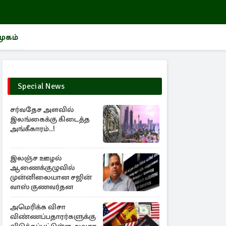
மூகம்
Special News
சர்வதேச அளவில்
இலங்கைக்கு கிடைத்த
அங்கீகாரம்..!
இலஞ்ச ஊழல்
ஆணைக்குழுவில்
முன்னிலையான சஜின்
வாஸ் குணவர்தன
அமெரிக்க விசா
விண்ணப்பதாரர்களுக்கு