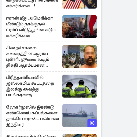
விடுக்கப்பட்டுள்ள அவசர
எச்சரிக்கை...!
ஈரான் மீது அமெரிக்கா
மீண்டும் தாக்குதல் -
ட்ரம்ப் விடுத்துள்ள கடும்
எச்சரிக்கை
சிறைச்சாலை
கலவரத்தின் ஆரம்ப
புள்ளி: ஜூலை 3ஆம்
திகதி ஆரம்பமான
கலவரம் - வெளிவராத
பல கதைகள்
பிரித்தானியாவில்
இஸ்லாமிய கூட்டத்தை
இலக்கு வைத்து
பயங்கரவாத
அச்சுறுத்தல்: 12 பேர்
அதிரடி கைது
ஹோர்முஸில் இரண்டு
எண்ணெய் கப்பல்களை
தாக்கிய ஈரான்.. பலியான
இந்தியர்
இலங்கையில் திடீரென