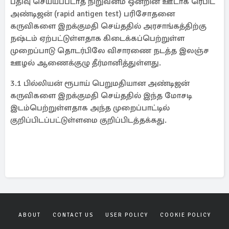
பதிவு செய்யப்படாத நிறுவனம் ஒன்றின் ஊடாக ரெபிட்
அண்டிஜன் (rapid antigen test) பரிசோதனை
கருவிகளை இறக்குமதி செய்ததில் அரசாங்கத்திற்கு
நஷ்டம் ஏற்பட்டுள்ளதாக கிடைக்கப்பெற்றுள்ள
முறைப்பாடு தொடர்பிலே விசாரணை நடத்த இலஞ்ச
ஊழல் ஆணைக்குழு தீர்மானித்துள்ளது.
3.1 பில்லியன் ரூபாய் பெறுமதியான அண்டிஜன்
கருவிகளை இறக்குமதி செய்ததில் இந்த மோசடி
இடம்பெற்றுள்ளதாக அந்த முறைப்பாட்டில்
குறிப்பிடப்பட்டுள்ளமை குறிப்பிடத்தக்கது.
ABOUT
CONTACT US
USER POLICY
COOKIE POLICY