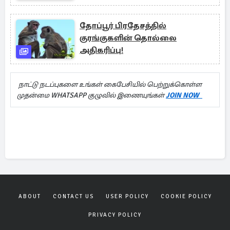
உண்மையா!
தோப்பூர் பிரதேசத்தில்
குரங்குகளின் தொல்லை
அதிகரிப்பு!
நாட்டு நடப்புகளை உங்கள் கைபேசியில் பெற்றுக்கொள்ள
முதன்மை WHATSAPP குழுவில் இணையுங்கள்
JOIN NOW
ABOUT
CONTACT US
USER POLICY
COOKIE POLICY
PRIVACY POLICY