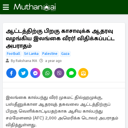
ஆட்டத்திற்கு பிறகு காசாவுக்க ஆதரவு
வழங்கிய இலங்கை வீரர்! விதிக்கப்பட்ட
அபராதம்
Football
Sri Lanka
Palestine
Gaza
By Rakshana MA
a year ago
இலங்கை கால்பந்து வீரர் முகமட் தில்ஹமுக்கு,
பஸ்தீனுக்கான ஆதரவுத் தகவலை ஆட்டத்திற்குப்
பிறகு வெளிக்காட்டியதற்காக ஆசிய கால்பந்து
சம்மேளனம் (AFC) 2,000 அமெரிக்க டொலர் அபராதம்
விதித்துள்ளது.