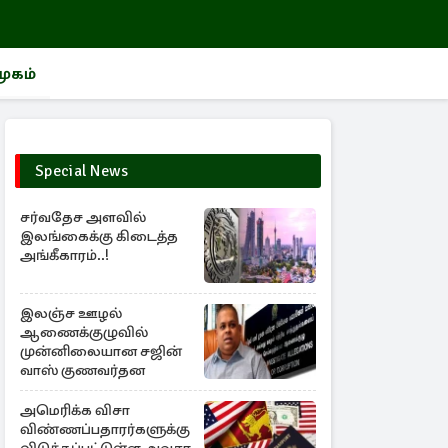
மூகம்
Special News
சர்வதேச அளவில்
இலங்கைக்கு கிடைத்த
அங்கீகாரம்..!
இலஞ்ச ஊழல்
ஆணைக்குழுவில்
முன்னிலையான சஜின்
வாஸ் குணவர்தன
அமெரிக்க விசா
விண்ணப்பதாரர்களுக்கு