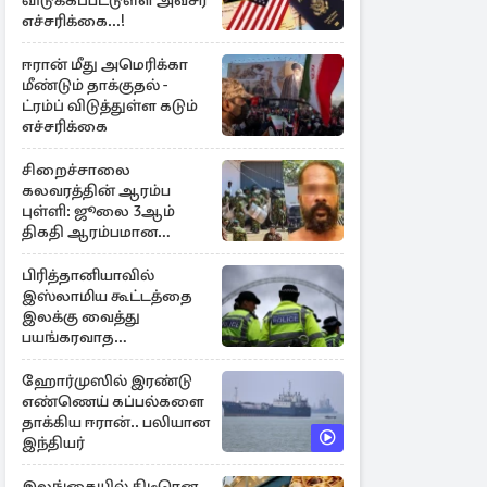
விடுக்கப்பட்டுள்ள அவசர
எச்சரிக்கை...!
ஈரான் மீது அமெரிக்கா
மீண்டும் தாக்குதல் -
ட்ரம்ப் விடுத்துள்ள கடும்
எச்சரிக்கை
சிறைச்சாலை
கலவரத்தின் ஆரம்ப
புள்ளி: ஜூலை 3ஆம்
திகதி ஆரம்பமான
கலவரம் - வெளிவராத
பல கதைகள்
பிரித்தானியாவில்
இஸ்லாமிய கூட்டத்தை
இலக்கு வைத்து
பயங்கரவாத
அச்சுறுத்தல்: 12 பேர்
அதிரடி கைது
ஹோர்முஸில் இரண்டு
எண்ணெய் கப்பல்களை
தாக்கிய ஈரான்.. பலியான
இந்தியர்
இலங்கையில் திடீரென