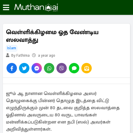
வெள்ளிக்கிழமை ஓத வேண்டிய
ஸலவாத்து
Islam
By Fathima
a year ago
ஜூம் ஆ நாளான வெள்ளிக்கிழமை அஸர்
தொழுகைக்கு பின்னர் தொழுத இடத்தை விட்டு
எழுந்திருக்கும் முன் 80 தடவை குறித்த ஸலவாத்தை
ஓதினால் அவருடைய 80 வருட பாவங்கள்
மன்னிக்கப்படுகின்றன என நபி (ஸல்) அவர்கள்
அறிவித்துள்ளார்கள்.